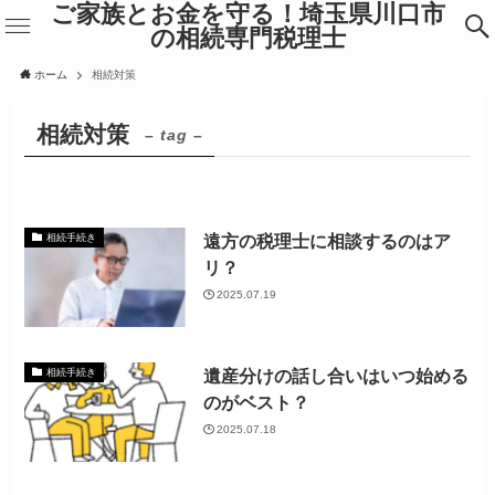
ご家族とお金を守る！埼玉県川口市
の相続専門税理士
ホーム
相続対策
相続対策
– tag –
遠方の税理士に相談するのはア
相続手続き
リ？
2025.07.19
遺産分けの話し合いはいつ始める
相続手続き
のがベスト？
2025.07.18