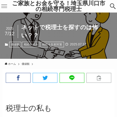
ご家族とお金を守る！埼玉県川口市
の相続専門税理士
ネットで税理士を探すのは怖
2025
7/12
い？？
2025.07.12
価値観
相続手続き
相続＆生前対策
ホーム
価値観
税理士の私も