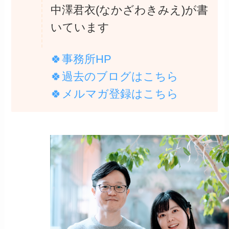
中澤君衣(なかざわきみえ)が書
いています
🍀事務所HP
🍀過去のブログは
こちら
🍀メルマガ登録は
こちら