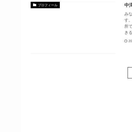
中
プロフィール
み
す
所
きる
20