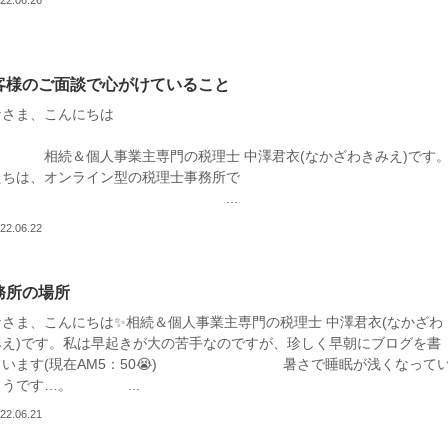
客様のご面談で心がけていること
なさま、こんにちは
続＆個人事業主専門の税理士 中澤君衣(なかざわきみえ)です
たちは、オンライン型の税理士事務所で
す。 ...
22.06.22
務所の場所
なさま、こんにちは✨相続＆個人事業主専門の税理士 中澤君衣(なかざわ
みえ)です。私は早起きが大の苦手なのですが、珍しく早朝にブログを書
ています(現在AM5：50😭) 暑さで睡眠が浅くなって
ようです…。 ...
22.06.21