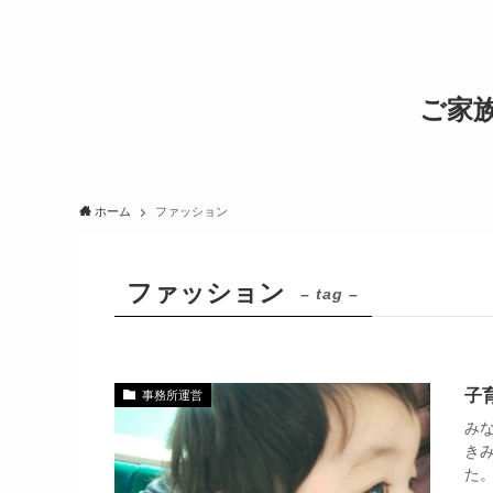
ご家
ホーム
ファッション
ファッション
– tag –
子
事務所運営
み
きみ