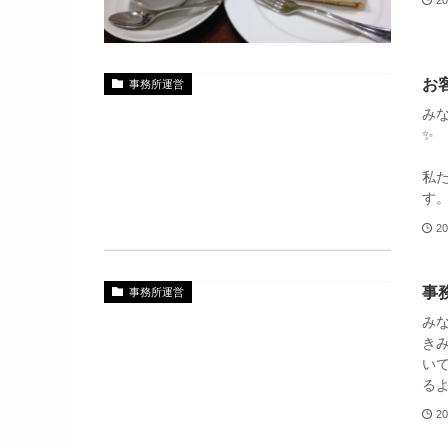
お
事務所運営
み
相
私
20
事
事務所運営
み
き
い
る
20