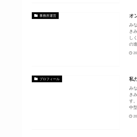
オ
事務所運営
み
き
し
の進
20
私
プロフィール
み
き
す
中
20