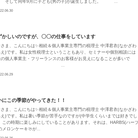
して同年9月に子ども(男の子)が誕生しました。 ...
22.06.30
ずかしいのですが、〇〇の仕事をしています
なさま、こんにちは✨相続＆個人事業主専門の税理士 中澤君衣(なかざわ
みえ)です。私は女性税理士ということもあり、セミナーや個別相談には
性の個人事業主・フリーランスのお客様がお見えになることが多いで
す。 ...
22.06.29
いにこの季節がやってきた！！
なさま、こんにちは✨相続＆個人事業主専門の税理士 中澤君衣(なかざわ
みえ)です。私は暑い季節が苦手なのですが(中学生くらいまでは好きでし
)、この時期に楽しみにしていることがあります。それは、HARBS(ハー
のメロンケーキ🍈が...
22.06.26