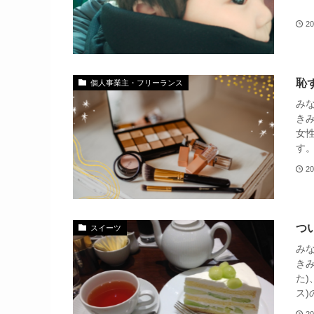
そ
20
恥
個人事業主・フリーランス
み
き
女
20
つ
スイーツ
み
き
た
ス)
20