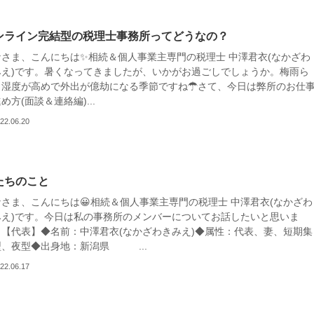
ンライン完結型の税理士事務所ってどうなの？
なさま、こんにちは✨相続＆個人事業主専門の税理士 中澤君衣(なかざわ
みえ)です。暑くなってきましたが、いかがお過ごしでしょうか。梅雨ら
く湿度が高めで外出が億劫になる季節ですね☂さて、今日は弊所のお仕
め方(面談＆連絡編)...
22.06.20
たちのこと
なさま、こんにちは😀相続＆個人事業主専門の税理士 中澤君衣(なかざわ
みえ)です。今日は私の事務所のメンバーについてお話したいと思いま
。【代表】◆名前：中澤君衣(なかざわきみえ)◆属性：代表、妻、短期集
型、夜型◆出身地：新潟県 ...
22.06.17