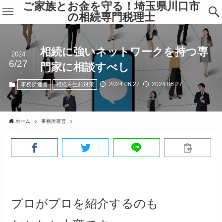
ご家族とお金を守る！埼玉県川口市
の相続専門税理士
相続に強いネットワークを持つ専
2024
6/27
門家に相談すべし
2024.06.27
2024.06.27
事務所運営
相続＆生前対策
ホーム
事務所運営
プロがプロを紹介するのも