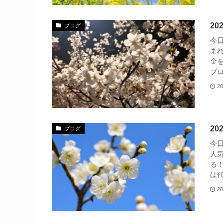
2
ブログ
今
ま
金
ブロ
20
2
ブログ
今
人
る
は代
20