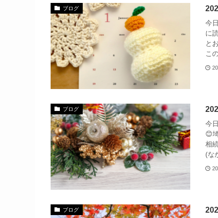
2
ブログ
今
に
と
この
20
2
ブログ
今

相
(な
20
2
ブログ