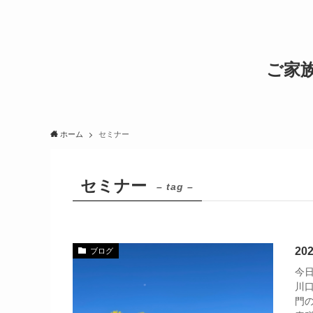
ご家
ホーム
セミナー
セミナー
– tag –
2
ブログ
今
川
門