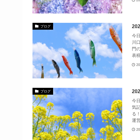
2
ブログ
今
川
門
表税
20
2
ブログ
今
気
る
運営
20