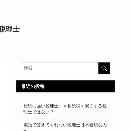
税理士
最近の投稿
相続に強い税理士」＝相続税を安くする税
理士ではない？
専
電話で答えてくれない税理士は不親切なの
か