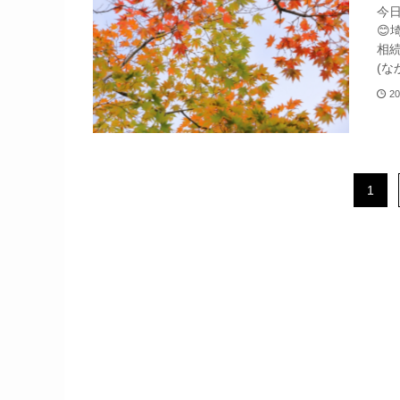
今

相
(な
20
1