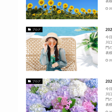
表税
20
2
ブログ
今
川
門
表税
20
2
ブログ
今
川
門
表税
20