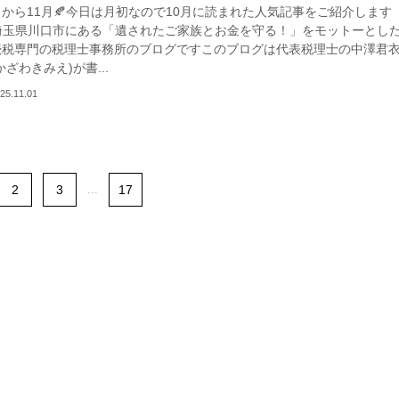
日から11月🍂今日は月初なので10月に読まれた人気記事をご紹介します
埼玉県川口市にある「遺されたご家族とお金を守る！」をモットーとし
続税専門の税理士事務所のブログですこのブログは代表税理士の中澤君
かざわきみえ)が書...
25.11.01
2
3
...
17