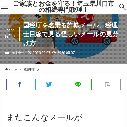
ご家族とお金を守る！埼玉県川口市
の相続専門税理士
国税庁を名乗る詐欺メール。税理
2026
士目線で見る怪しいメールの見分
5/07
け方
2026.05.07
2026.05.07
確定申告
ホーム
確定申告
またこんなメールが