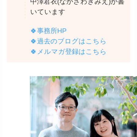
中澤君衣(なかざわきみえ)が書
いています
🍀事務所HP
🍀過去のブログは
こちら
🍀メルマガ登録は
こちら