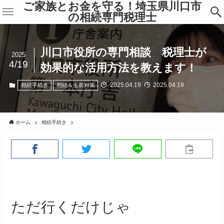
ご家族とお金を守る！埼玉県川口市
の相続専門税理士
川口市役所の専門相談 税理士が
2025
4/19
効果的な活用方法を教えます！
2025.04.19
2025.04.19
相続手続き
相続＆生前対策
ホーム
相続手続き
ただ行くだけじゃ