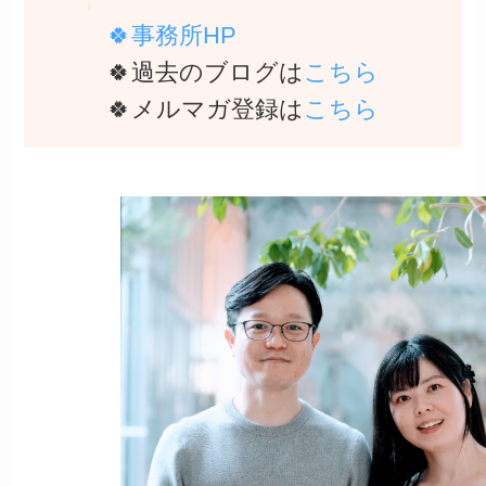
🍀事務所HP
🍀
過去のブログは
こちら
🍀メルマガ登録は
こちら