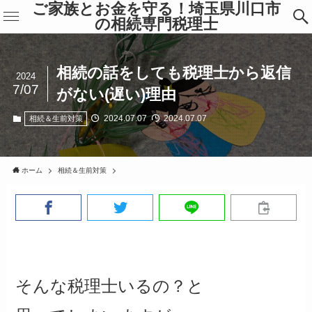
ご家族とお金を守る！埼玉県川口市
の相続専門税理士
相続の話をしても税理士から返信
2024
7/07
がない(遅い)理由
2024.07.07
2024.07.07
相続＆生前対策
ホーム
相続＆生前対策
そんな税理士いるの？と