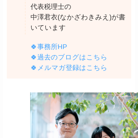
代表税理士の
中澤君衣(なかざわきみえ)が書
いています
🍀事務所HP
🍀過去のブログは
こちら
🍀メルマガ登録は
こちら