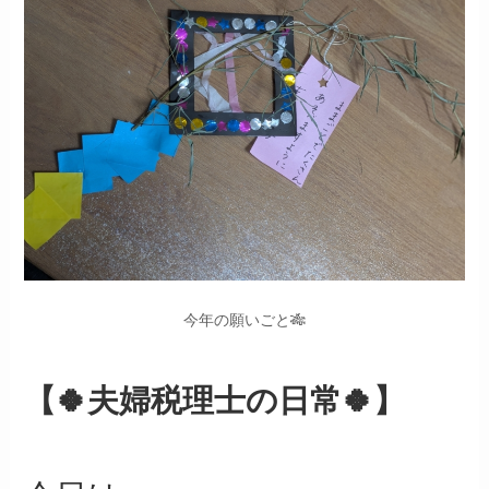
今年の願いごと🎋
【🍀夫婦税理士の日常🍀】