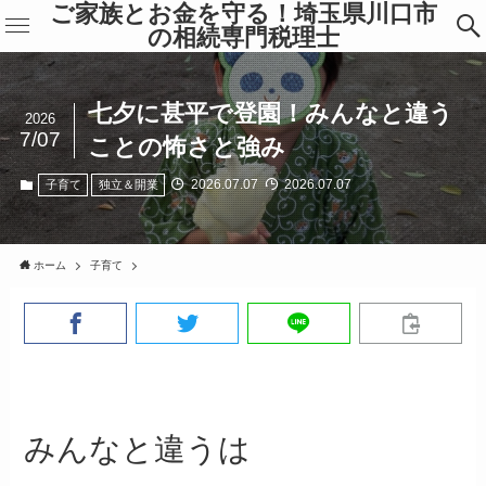
ご家族とお金を守る！埼玉県川口市
の相続専門税理士
七夕に甚平で登園！みんなと違う
2026
7/07
ことの怖さと強み
2026.07.07
2026.07.07
子育て
独立＆開業
ホーム
子育て
みんなと違うは