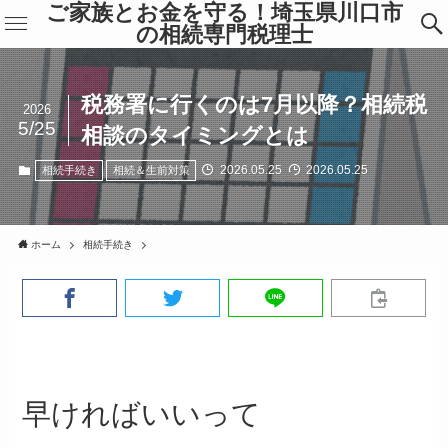
ご家族とお金を守る！埼玉県川口市
の相続専門税理士
税務署に行くのは7月以降？相続税
2026
5/25
相談のタイミングとは
2026.05.25
2026.05.25
相続手続き
相続＆生前対策
ホーム
相続手続き
早ければいいって