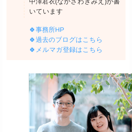
中澤君衣(なかざわきみえ)が書
いています
🍀事務所HP
🍀過去のブログは
こちら
🍀メルマガ登録は
こちら