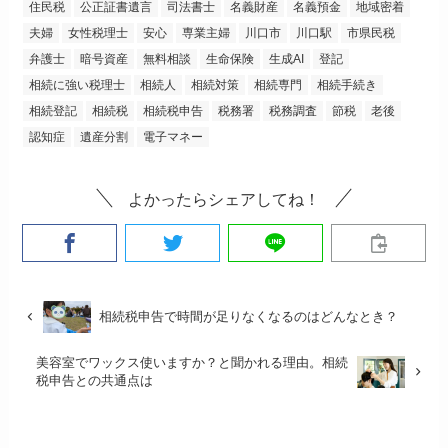
住民税
公正証書遺言
司法書士
名義財産
名義預金
地域密着
夫婦
女性税理士
安心
専業主婦
川口市
川口駅
市県民税
弁護士
暗号資産
無料相談
生命保険
生成AI
登記
相続に強い税理士
相続人
相続対策
相続専門
相続手続き
相続登記
相続税
相続税申告
税務署
税務調査
節税
老後
認知症
遺産分割
電子マネー
よかったらシェアしてね！
相続税申告で時間が足りなくなるのはどんなとき？
美容室でワックス使いますか？と聞かれる理由。相続
税申告との共通点は